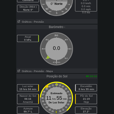
Calmaria
0.0 =
0.0 km/h
0°
Norte
OSO
LSL
0.0 m/s
Direção (Méd )
SO
SL
0.0 mph
Norte 0°
SSO
SSL
0.0 kts
S
Gráficos
- Previsão
Barómetro -
29.5
Atual
0 hPa
29.0
30.0
0.0
28.5
30.5
28.0
31.0
|
27.5
31.5
Gráficos
- Previsão
- Mapa
Posição do Sol
9:24:14
11
13
Luz solar
Escuridão
10
14
15 hrs 04 min
09
15
8 hrs 55 min
08
16
Estimado
07
17
Nascer do Sol
Pôr do Sol
11
55
06
18
06:16
hrs
min
21:19
05
19
Amanhã
Hoje
De Luz Solar
04
20
03
21
Azimute
Elevação
02
22
99.7° L
01
23
27.2°