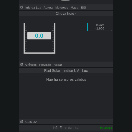
Info da Lua
- Aurora
- Meteoros
- Mapa
- ISS
Chuva hoje -
Taxa/h
-1.000
0.0
Gráficos
- Previsão
- Radar
Rad Solar - Índice UV - Lux
Não há sensores válidos
Guia UV
Info Fase da Lua
9:24:14