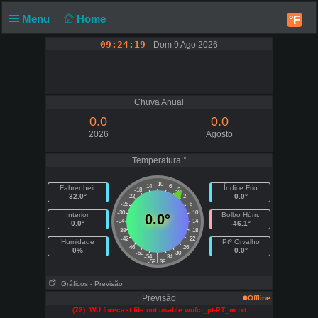
Menu
Home
°F
09:24:19
Dom 9 Ago 2026
Chuva Anual
0.0
0.0
2026
Agosto
Temperatura °
-10
-14
-6
Fahrenheit
Índice Frio
-18
-2
32.0°
0.0°
-22
2
-26
6
-30
10
Interior
Bolbo Húm.
0.0°
-34
14
0.0°
-46.1°
-38
18
-42
22
Humidade
Ptº Orvalho
-46
26
0%
0.0°
-50
30
|
-54
34
-58
38
Gráficos
- Previsão
Previsão
Offline
(72): WU forecast file not usable wufct_pt-PT_m.txt