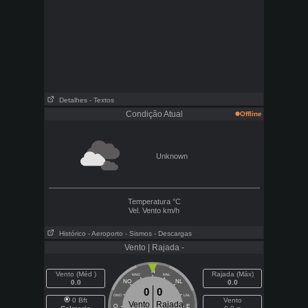
Detalhes
- Textos
Condição Atual
Offline
Unknown
Temperatura
°C
Vel. Vento
km/h
Histórico
- Aeroporto
- Sismos
- Descargas
Vento | Rajada -
N
Vento (Méd )
Rajada (Máx)
NNO
NNL
0.0
NO
NL
0.0
0
0
ONO
LNL
0 Bft
Vento
Vento
Rajada
O
E