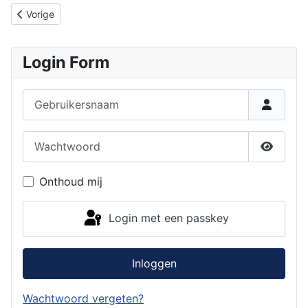
Vorig artikel: Energie Baten en Kosten
Vorige
Login Form
Gebruikersnaam
Wachtwoord
Toon w
Onthoud mij
Login met een passkey
Inloggen
Wachtwoord vergeten?