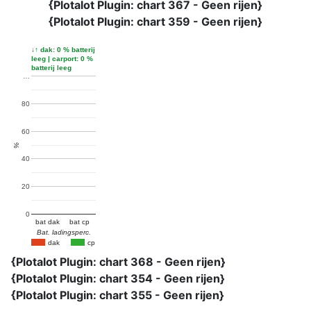
{Plotalot Plugin: chart 367 - Geen rijen}
{Plotalot Plugin: chart 359 - Geen rijen}
↓↑ dak: 0 % batterij
leeg | carport: 0 %
batterij leeg
…
80
60
%
40
20
0
bat dak
bat cp
Bat. ladingsperc.
dak
cp
{Plotalot Plugin: chart 368 - Geen rijen}
{Plotalot Plugin: chart 354 - Geen rijen}
{Plotalot Plugin: chart 355 - Geen rijen}