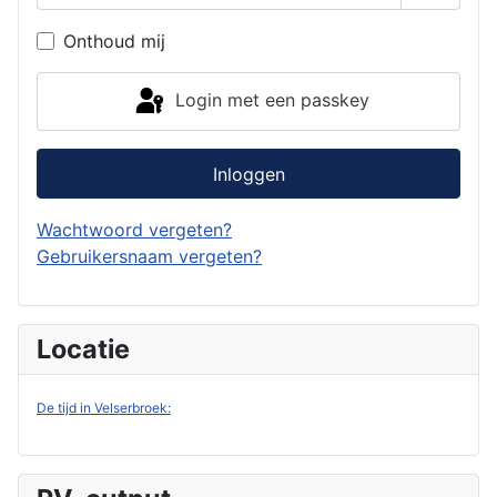
Toon w
Onthoud mij
Login met een passkey
Inloggen
Wachtwoord vergeten?
Gebruikersnaam vergeten?
Locatie
De tijd in Velserbroek: